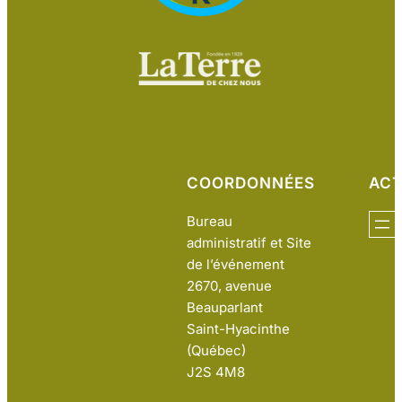
COORDONNÉES
ACT
Bureau
administratif et Site
de l’événement
2670, avenue
Beauparlant
Saint-Hyacinthe
(Québec)
J2S 4M8