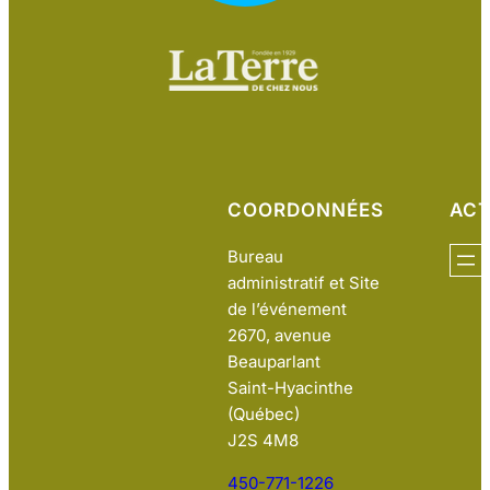
COORDONNÉES
ACT
Bureau
administratif et Site
de l’événement
2670, avenue
Beauparlant
Saint-Hyacinthe
(Québec)
J2S 4M8
450-771-1226