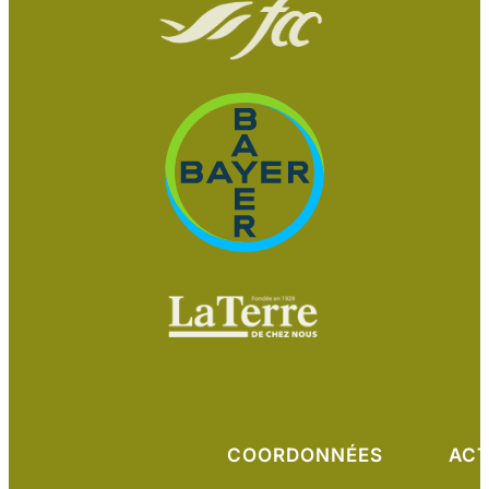
COORDONNÉES
ACT