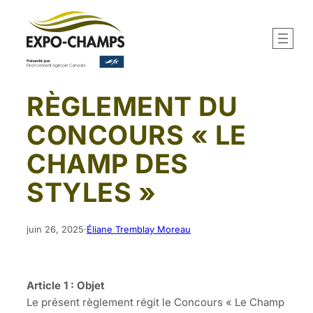
Aller
au
contenu
RÈGLEMENT DU
CONCOURS « LE
CHAMP DES
STYLES »
juin 26, 2025
·
Éliane Tremblay Moreau
Article 1 : Objet
Le présent règlement régit le Concours « Le Champ