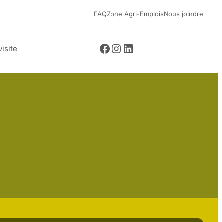
FAQ
Zone Agri-Emplois
Nous joindre
Facebook
Instagram
LinkedIn
visite
Billetterie