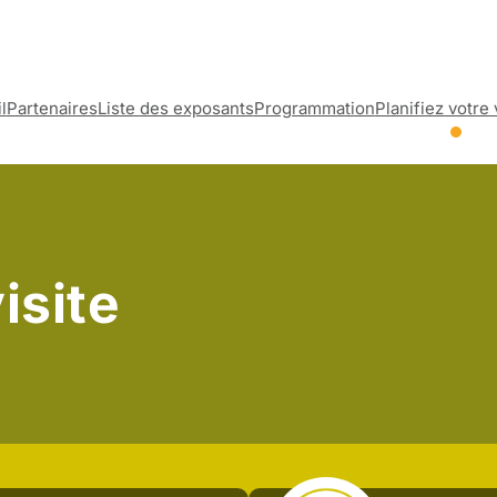
l
Partenaires
Liste des exposants
Programmation
Planifiez votre 
isite