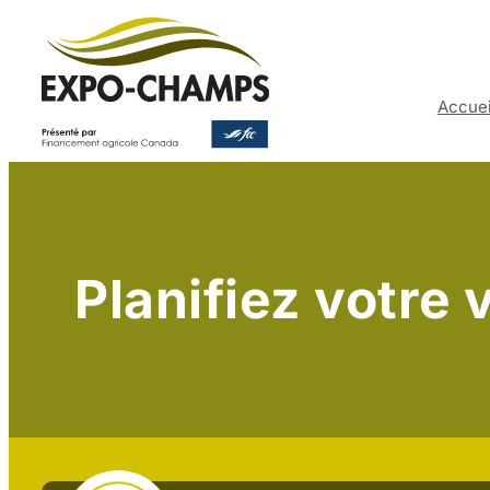
Aller
au
contenu
Accuei
Planifiez votre v