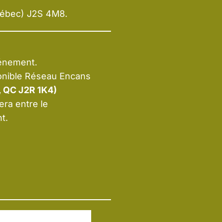
uébec) J2S 4M8.
vénement.
ponible Réseau Encans
, QC J2R 1K4)
era entre le
t.