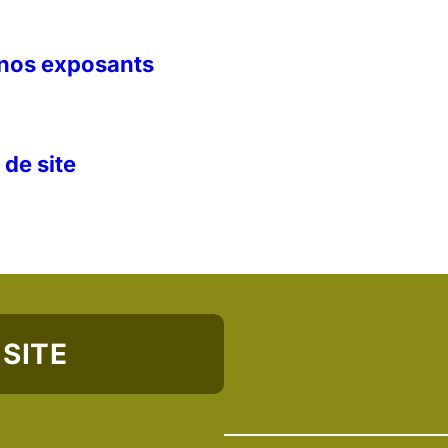
nos exposants
 de site
SITE