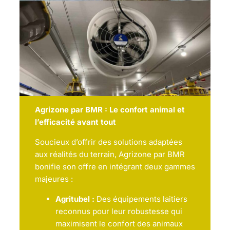
Agrizone par BMR : Le confort animal et
l’efficacité avant tout
Soucieux d’offrir des solutions adaptées
aux réalités du terrain, Agrizone par BMR
bonifie son offre en intégrant deux gammes
majeures :
Agritubel :
Des équipements laitiers
reconnus pour leur robustesse qui
maximisent le confort des animaux