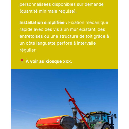
personnalisées disponibles sur demande
(quantité minimale requise).
Installation simplifiée :
Fixation mécanique
rapide avec des vis à un mur existant, des
entretoises ou une structure de toit grâce à
un côté languette perforé à intervalle
régulier.
À voir au kiosque xxx.