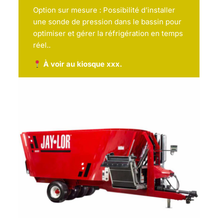
Option sur mesure : Possibilité d’installer
une sonde de pression dans le bassin pour
optimiser et gérer la réfrigération en temps
réel..
À voir au kiosque xxx.