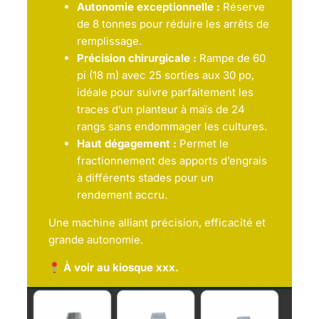
Autonomie exceptionnelle :
Réserve
de 8 tonnes pour réduire les arrêts de
remplissage.
Précision chirurgicale :
Rampe de 60
pi (18 m) avec 25 sorties aux 30 po,
idéale pour suivre parfaitement les
traces d’un planteur à maïs de 24
rangs sans endommager les cultures.
Haut dégagement :
Permet le
fractionnement des apports d’engrais
à différents stades pour un
rendement accru.
Une machine alliant précision, efficacité et
grande autonomie.
À voir au kiosque xxx.